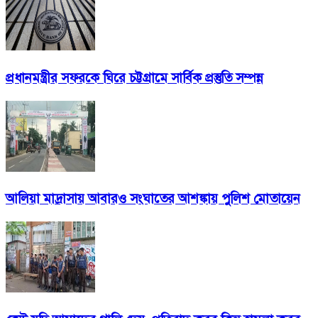
প্রধানমন্ত্রীর সফরকে ঘিরে চট্টগ্রামে সার্বিক প্রস্তুতি সম্পন্ন
আলিয়া মাদ্রাসায় আবারও সংঘাতের আশঙ্কায় পুলিশ মোতায়েন