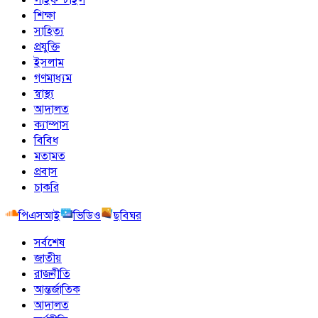
শিক্ষা
সাহিত্য
প্রযুক্তি
ইসলাম
গণমাধ্যম
স্বাস্থ্য
আদালত
ক্যাম্পাস
বিবিধ
মতামত
প্রবাস
চাকরি
পিএসআই
ভিডিও
ছবিঘর
সর্বশেষ
জাতীয়
রাজনীতি
আন্তর্জাতিক
আদালত