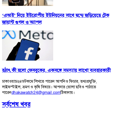
‘এআই’ নিয়ে ইউরোপীয় ইউনিয়নের সাথে দ্বন্দ্বে জড়িয়েছে টেক
জায়ান্ট গুগল ও অ্যাপল
হঠাৎ কী হলো ফেসবুকের, একসঙ্গে সমস্যায় লাখো ব্যবহারকারী
ঢাকাওয়াচ২৪ডটকমে লিখতে পারেন আপনিও ফিচার, তথ্যপ্রযুক্তি,
লাইফস্টাইল, ভ্রমণ ও কৃষি বিষয়ে। আপনার তোলা ছবিও পাঠাতে
পারেন
dhakawatch24@gmail.com
ঠিকানায়।
সর্বশেষ খবর