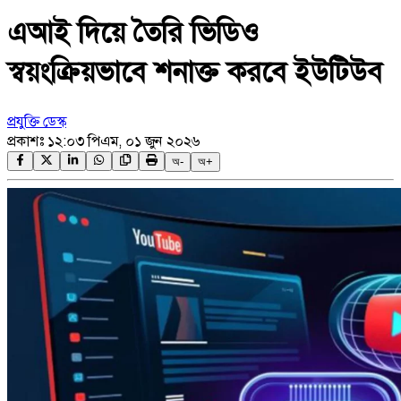
এআই দিয়ে তৈরি ভিডিও
স্বয়ংক্রিয়ভাবে শনাক্ত করবে ইউটিউব
প্রযুক্তি ডেস্ক
প্রকাশঃ
১২:০৩ পিএম, ০১ জুন ২০২৬
অ-
অ+