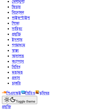
খেলাধুলা
ফিচার
বিনোদন
লাইফস্টাইল
শিক্ষা
সাহিত্য
প্রযুক্তি
ইসলাম
গণমাধ্যম
স্বাস্থ্য
আদালত
ক্যাম্পাস
বিবিধ
মতামত
প্রবাস
চাকরি
পিএসআই
ভিডিও
ছবিঘর
Toggle theme
প্রযুক্তি