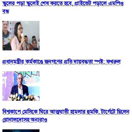
স্কুলের পড়া স্কুলেই শেষ করতে হবে, প্রাইভেট পড়ালে এমপিও
বন্ধ
প্রধানমন্ত্রীর কর্মকাণ্ডে জনগণের প্রতি দায়বদ্ধতা স্পষ্ট: ফখরুল
বিশ্বকাপে মেসিকে ঘিরে আত্মঘাতী হামলার হুমকি, টার্গেটে ছিলেন
রোনালদোসহ অন্যরাও