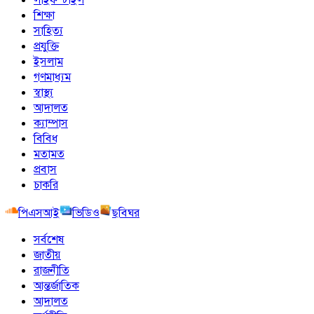
শিক্ষা
সাহিত্য
প্রযুক্তি
ইসলাম
গণমাধ্যম
স্বাস্থ্য
আদালত
ক্যাম্পাস
বিবিধ
মতামত
প্রবাস
চাকরি
পিএসআই
ভিডিও
ছবিঘর
সর্বশেষ
জাতীয়
রাজনীতি
আন্তর্জাতিক
আদালত