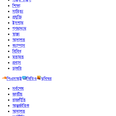
শিক্ষা
সাহিত্য
প্রযুক্তি
ইসলাম
গণমাধ্যম
স্বাস্থ্য
আদালত
ক্যাম্পাস
বিবিধ
মতামত
প্রবাস
চাকরি
পিএসআই
ভিডিও
ছবিঘর
সর্বশেষ
জাতীয়
রাজনীতি
আন্তর্জাতিক
আদালত