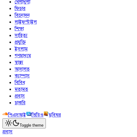
খেলাধুলা
ফিচার
বিনোদন
লাইফস্টাইল
শিক্ষা
সাহিত্য
প্রযুক্তি
ইসলাম
গণমাধ্যম
স্বাস্থ্য
আদালত
ক্যাম্পাস
বিবিধ
মতামত
প্রবাস
চাকরি
পিএসআই
ভিডিও
ছবিঘর
Toggle theme
প্রবাস