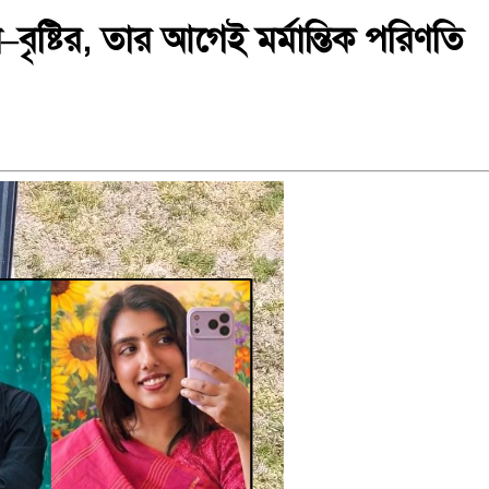
ৃষ্টির, তার আগেই মর্মান্তিক পরিণতি