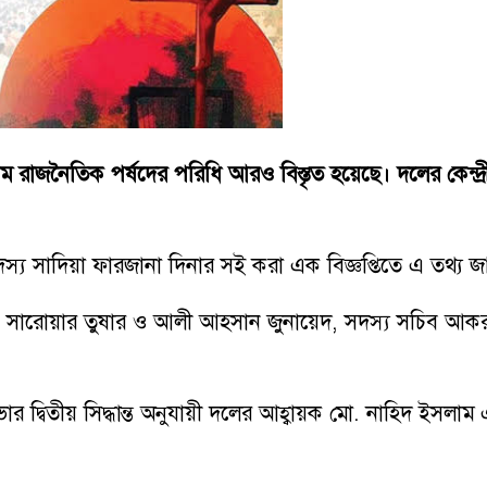
াম রাজনৈতিক পর্ষদের পরিধি আরও বিস্তৃত হয়েছে। দলের কেন্দ্রী
্য সাদিয়া ফারজানা দিনার সই করা এক বিজ্ঞপ্তিতে এ তথ্য 
সসুম, সারোয়ার তুষার ও আলী আহসান জুনায়েদ, সদস্য সচিব আকরা
ভার দ্বিতীয় সিদ্ধান্ত অনুযায়ী দলের আহ্বায়ক মো. নাহিদ ইসল