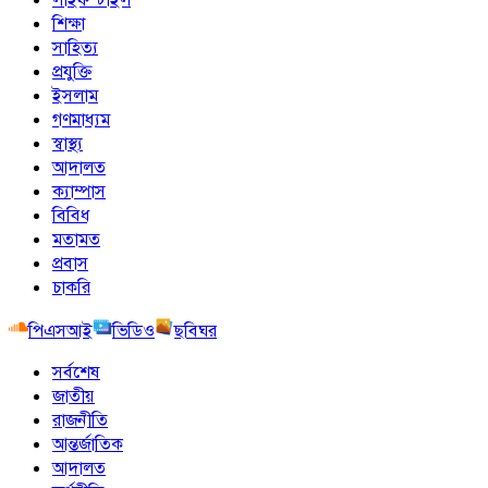
শিক্ষা
সাহিত্য
প্রযুক্তি
ইসলাম
গণমাধ্যম
স্বাস্থ্য
আদালত
ক্যাম্পাস
বিবিধ
মতামত
প্রবাস
চাকরি
পিএসআই
ভিডিও
ছবিঘর
সর্বশেষ
জাতীয়
রাজনীতি
আন্তর্জাতিক
আদালত