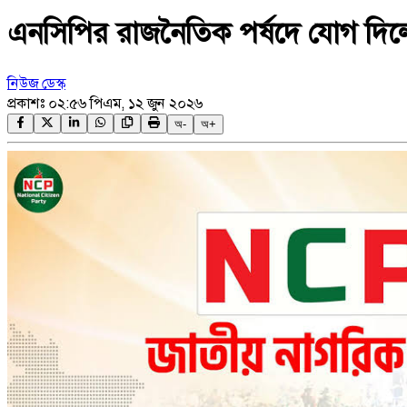
এনসিপির রাজনৈতিক পর্ষদে যোগ দি
নিউজ ডেস্ক
প্রকাশঃ
০২:৫৬ পিএম, ১২ জুন ২০২৬
অ-
অ+