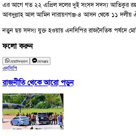
এর আগে গত ২২ এপ্রিল দলের দুই সংসদ সদস্য আতিকুর রহম
আবদুল্লাহ আল আমিন নারায়ণগঞ্জ-৪ আসন থেকে ১১ দলীয় ঐক্যে
নতুন ছয় সদস্য যুক্ত হওয়ায় এনসিপির রাজনৈতিক পর্ষদে ম
ফলো করুন
হোয়াটসঅ্যাপ
মেসেঞ্জার
এনসিপি
রাজনীতি
থেকে আরো পড়ুন