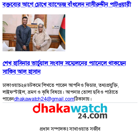
বক্তব্যের আগে চোখে ব্যান্ডেজ বাঁধলেন নাসীরুদ্দীন পাটওয়ারী
শেখ হাসিনার ভার্চুয়াল সংবাদ সম্মেলনের প্যানেলে থাকছেন
সাকিব আল হাসান
ঢাকাওয়াচ২৪ডটকমে লিখতে পারেন আপনিও ফিচার, তথ্যপ্রযুক্তি,
লাইফস্টাইল, ভ্রমণ ও কৃষি বিষয়ে। আপনার তোলা ছবিও পাঠাতে
পারেন
dhakawatch24@gmail.com
ঠিকানায়।
প্রধান সম্পাদকঃ সাখাওয়াত সজীব