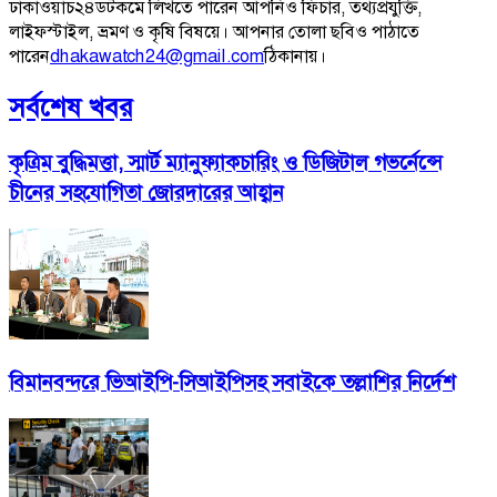
ঢাকাওয়াচ২৪ডটকমে লিখতে পারেন আপনিও ফিচার, তথ্যপ্রযুক্তি,
লাইফস্টাইল, ভ্রমণ ও কৃষি বিষয়ে। আপনার তোলা ছবিও পাঠাতে
পারেন
dhakawatch24@gmail.com
ঠিকানায়।
সর্বশেষ খবর
কৃত্রিম বুদ্ধিমত্তা, স্মার্ট ম্যানুফ্যাকচারিং ও ডিজিটাল গভর্নেন্সে
চীনের সহযোগিতা জোরদারের আহ্বান
বিমানবন্দরে ভিআইপি-সিআইপিসহ সবাইকে তল্লাশির নির্দেশ