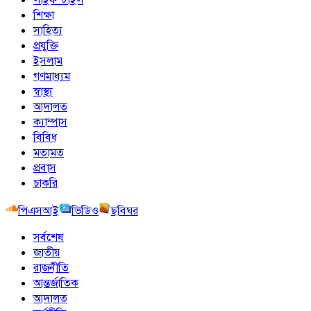
শিক্ষা
সাহিত্য
প্রযুক্তি
ইসলাম
গণমাধ্যম
স্বাস্থ্য
আদালত
ক্যাম্পাস
বিবিধ
মতামত
প্রবাস
চাকরি
পিএসআই
ভিডিও
ছবিঘর
সর্বশেষ
জাতীয়
রাজনীতি
আন্তর্জাতিক
আদালত