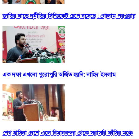
জাতির ঘাড়ে দুর্নীতির সিন্ডিকেট চেপে বসেছে : গোলাম পরওয়ার
এক দফা এখনো পুরোপুরি অর্জিত হয়নি: নাহিদ ইসলাম
শেখ হাসিনা দেশে এলে বিমানবন্দর থেকে সরাসরি ফাঁসির মঞ্চে