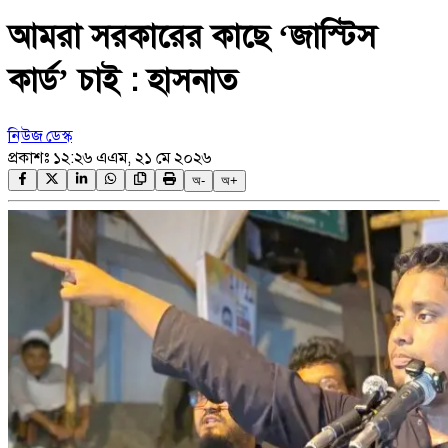
আমরা সরকারের কাছে ‘জাস্টিস
কার্ড’ চাই : হাসনাত
নিউজ ডেস্ক
প্রকাশঃ
১২:২৬ এএম, ২১ মে ২০২৬
অ-
অ+