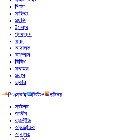
শিক্ষা
সাহিত্য
প্রযুক্তি
ইসলাম
গণমাধ্যম
স্বাস্থ্য
আদালত
ক্যাম্পাস
বিবিধ
মতামত
প্রবাস
চাকরি
পিএসআই
ভিডিও
ছবিঘর
সর্বশেষ
জাতীয়
রাজনীতি
আন্তর্জাতিক
আদালত