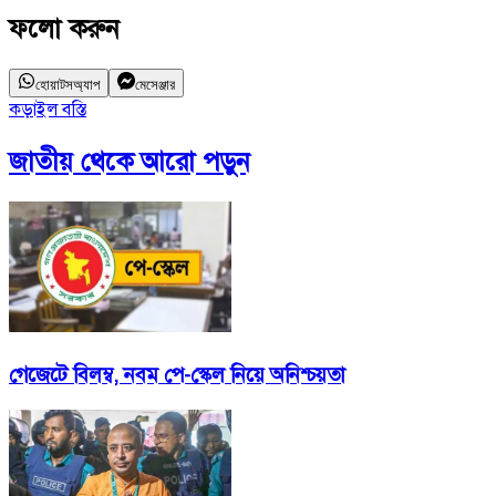
ফলো করুন
হোয়াটসঅ্যাপ
মেসেঞ্জার
কড়াইল বস্তি
জাতীয়
থেকে আরো পড়ুন
গেজেটে বিলম্ব, নবম পে-স্কেল নিয়ে অনিশ্চয়তা