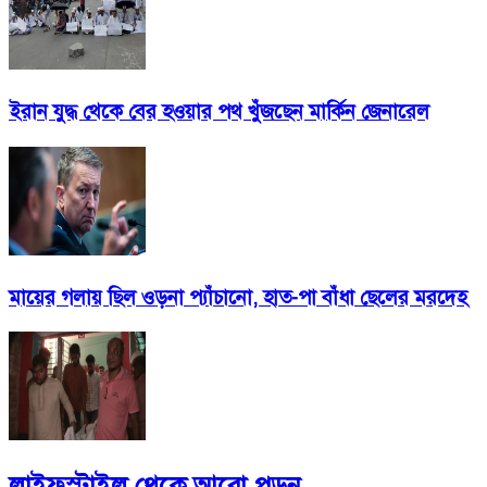
ইরান যুদ্ধ থেকে বের হওয়ার পথ খুঁজছেন মার্কিন জেনারেল
মায়ের গলায় ছিল ওড়না প্যাঁচানো, হাত-পা বাঁধা ছেলের মরদেহ
লাইফস্টাইল
থেকে আরো পড়ুন