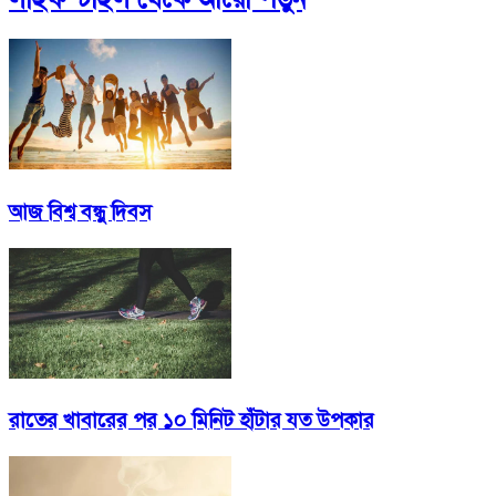
আজ বিশ্ব বন্ধু দিবস
রাতের খাবারের পর ১০ মিনিট হাঁটার যত উপকার