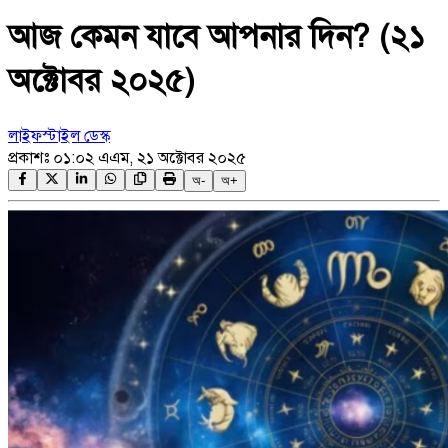
আজ কেমন যাবে আপনার দিন? (২১
অক্টোবর ২০২৫)
লাইফস্টাইল ডেস্ক
প্রকাশঃ
০১:০২ এএম, ২১ অক্টোবর ২০২৫
অ-
অ+