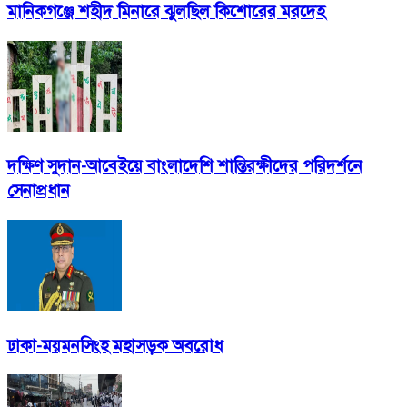
মানিকগঞ্জে শহীদ মিনারে ঝুলছিল কিশোরের মরদেহ
দক্ষিণ সুদান-আবেইয়ে বাংলাদেশি শান্তিরক্ষীদের পরিদর্শনে
সেনাপ্রধান
ঢাকা-ময়মনসিংহ মহাসড়ক অবরোধ