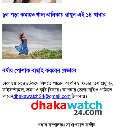
চুল পড়া কমাতে খাদ্যতালিকায় রাখুন এই ১৪ খাবার
বর্ষায় পোশাক বাছাই করবেন যেভাবে
ঢাকাওয়াচ২৪ডটকমে লিখতে পারেন আপনিও ফিচার, তথ্যপ্রযুক্তি,
লাইফস্টাইল, ভ্রমণ ও কৃষি বিষয়ে। আপনার তোলা ছবিও পাঠাতে
পারেন
dhakawatch24@gmail.com
ঠিকানায়।
প্রধান সম্পাদকঃ সাখাওয়াত সজীব