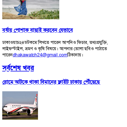
বর্ষায় পোশাক বাছাই করবেন যেভাবে
ঢাকাওয়াচ২৪ডটকমে লিখতে পারেন আপনিও ফিচার, তথ্যপ্রযুক্তি,
লাইফস্টাইল, ভ্রমণ ও কৃষি বিষয়ে। আপনার তোলা ছবিও পাঠাতে
পারেন
dhakawatch24@gmail.com
ঠিকানায়।
সর্বশেষ খবর
রোমে আটকে থাকা বিমানের ফ্লাইট ঢাকায় পৌঁছেছে