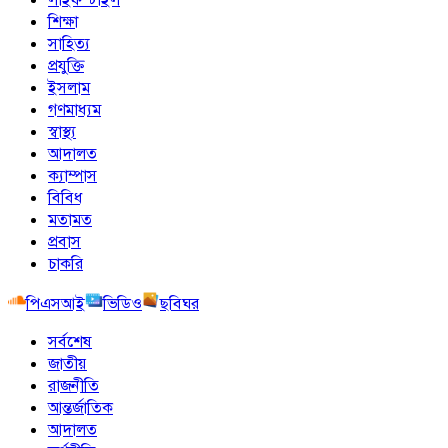
শিক্ষা
সাহিত্য
প্রযুক্তি
ইসলাম
গণমাধ্যম
স্বাস্থ্য
আদালত
ক্যাম্পাস
বিবিধ
মতামত
প্রবাস
চাকরি
পিএসআই
ভিডিও
ছবিঘর
সর্বশেষ
জাতীয়
রাজনীতি
আন্তর্জাতিক
আদালত