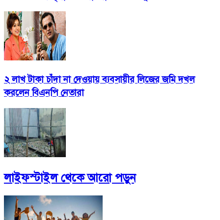
২ লাখ টাকা চাঁদা না দেওয়ায় ব্যবসায়ীর লিজের জমি দখল
করলেন বিএনপি নেতারা
লাইফস্টাইল
থেকে আরো পড়ুন