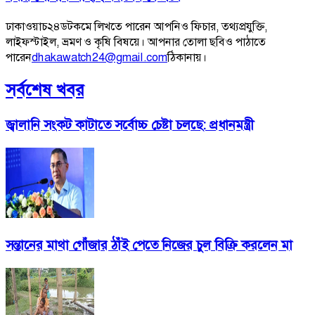
ঢাকাওয়াচ২৪ডটকমে লিখতে পারেন আপনিও ফিচার, তথ্যপ্রযুক্তি,
লাইফস্টাইল, ভ্রমণ ও কৃষি বিষয়ে। আপনার তোলা ছবিও পাঠাতে
পারেন
dhakawatch24@gmail.com
ঠিকানায়।
সর্বশেষ খবর
জ্বালানি সংকট কাটাতে সর্বোচ্চ চেষ্টা চলছে: প্রধানমন্ত্রী
সন্তানের মাথা গোঁজার ঠাঁই পেতে নিজের চুল বিক্রি করলেন মা