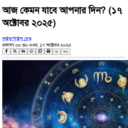
আজ কেমন যাবে আপনার দিন? (১৭
অক্টোবর ২০২৫)
লাইফস্টাইল ডেস্ক
প্রকাশঃ
০৮:৩৬ এএম, ১৭ অক্টোবর ২০২৫
অ-
অ+