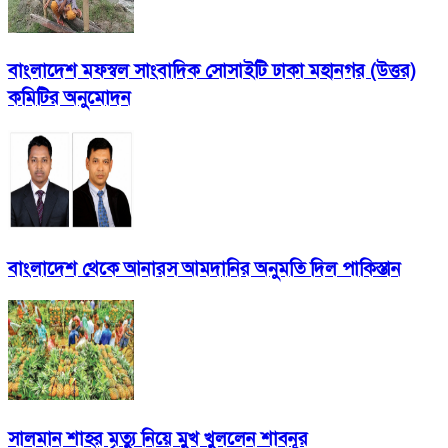
বাংলাদেশ মফস্বল সাংবাদিক সোসাইটি ঢাকা মহানগর (উত্তর)
কমিটির অনুমোদন
বাংলাদেশ থেকে আনারস আমদানির অনুমতি দিল পাকিস্তান
সালমান শাহর মৃত্যু নিয়ে মুখ খুললেন শাবনূর