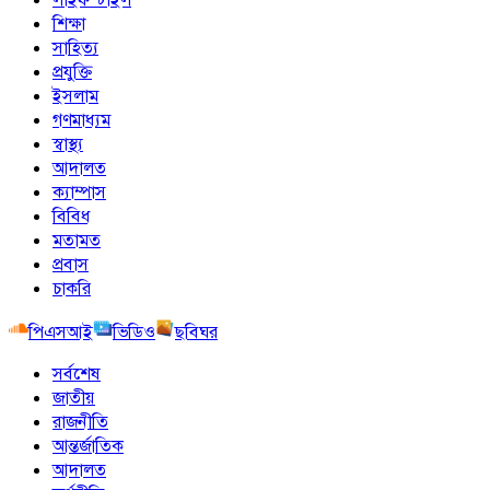
শিক্ষা
সাহিত্য
প্রযুক্তি
ইসলাম
গণমাধ্যম
স্বাস্থ্য
আদালত
ক্যাম্পাস
বিবিধ
মতামত
প্রবাস
চাকরি
পিএসআই
ভিডিও
ছবিঘর
সর্বশেষ
জাতীয়
রাজনীতি
আন্তর্জাতিক
আদালত