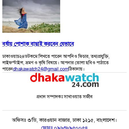
বর্ষায় পোশাক বাছাই করবেন যেভাবে
ঢাকাওয়াচ২৪ডটকমে লিখতে পারেন আপনিও ফিচার, তথ্যপ্রযুক্তি,
লাইফস্টাইল, ভ্রমণ ও কৃষি বিষয়ে। আপনার তোলা ছবিও পাঠাতে
পারেন
dhakawatch24@gmail.com
ঠিকানায়।
প্রধান সম্পাদকঃ সাখাওয়াত সজীব
অফিসঃ
৩/ডি, কারওয়ান বাজার, ঢাকা ১২১৫, বাংলাদেশ।
ফোনঃ
০৯৬৩৮৯৫০০৫৪