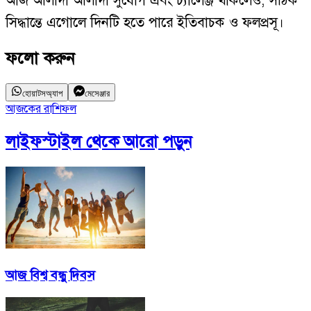
আজ আলাদা আলাদা সুযোগ এবং চ্যালেঞ্জ থাকলেও, সঠিক
সিদ্ধান্তে এগোলে দিনটি হতে পারে ইতিবাচক ও ফলপ্রসূ।
ফলো করুন
হোয়াটসঅ্যাপ
মেসেঞ্জার
আজকের রাশিফল
লাইফস্টাইল
থেকে আরো পড়ুন
আজ বিশ্ব বন্ধু দিবস