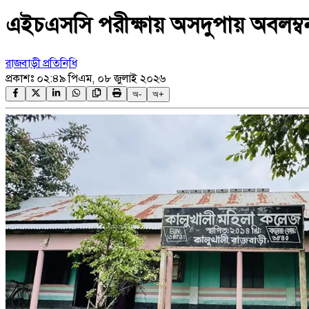
এইচএসসি পরীক্ষায় অসদুপায় অবলম্বন
রাজবাড়ী প্রতিনিধি
প্রকাশঃ
০২:৪৯ পিএম, ০৮ জুলাই ২০২৬
অ-
অ+