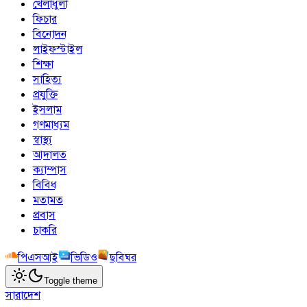
খেলাধুলা
ফিচার
বিনোদন
লাইফস্টাইল
শিক্ষা
সাহিত্য
প্রযুক্তি
ইসলাম
গণমাধ্যম
স্বাস্থ্য
আদালত
ক্যাম্পাস
বিবিধ
মতামত
প্রবাস
চাকরি
পিএসআই
ভিডিও
ছবিঘর
Toggle theme
সারাদেশ