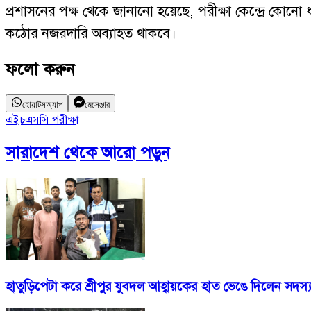
প্রশাসনের পক্ষ থেকে জানানো হয়েছে, পরীক্ষা কেন্দ্রে কো
কঠোর নজরদারি অব্যাহত থাকবে।
ফলো করুন
হোয়াটসঅ্যাপ
মেসেঞ্জার
এইচএসসি পরীক্ষা
সারাদেশ
থেকে আরো পড়ুন
হাতুড়িপেটা করে শ্রীপুর যুবদল আহ্বায়কের হাত ভেঙে দিলেন সদস্