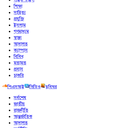
শিক্ষা
সাহিত্য
প্রযুক্তি
ইসলাম
গণমাধ্যম
স্বাস্থ্য
আদালত
ক্যাম্পাস
বিবিধ
মতামত
প্রবাস
চাকরি
পিএসআই
ভিডিও
ছবিঘর
সর্বশেষ
জাতীয়
রাজনীতি
আন্তর্জাতিক
আদালত