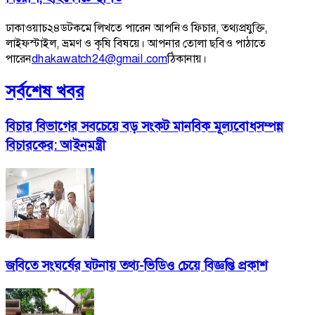
ঢাকাওয়াচ২৪ডটকমে লিখতে পারেন আপনিও ফিচার, তথ্যপ্রযুক্তি,
লাইফস্টাইল, ভ্রমণ ও কৃষি বিষয়ে। আপনার তোলা ছবিও পাঠাতে
পারেন
dhakawatch24@gmail.com
ঠিকানায়।
সর্বশেষ খবর
বিচার বিভাগের সবচেয়ে বড় সংকট মানবিক মূল্যবোধসম্পন্ন
বিচারকের: আইনমন্ত্রী
জবিতে সংঘর্ষের ঘটনায় তথ্য-ভিডিও চেয়ে বিজ্ঞপ্তি প্রকাশ