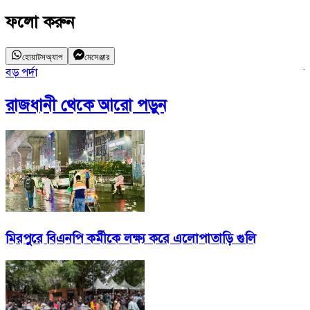
ফলো করুন
হোয়াটসঅ্যাপ
মেসেঞ্জার
বড় পর্দা
ব
রাজধানী
থেকে আরো পড়ুন
মিরপুরে বিএনপি কর্মীকে লক্ষ্য করে এলোপাতাড়ি গুলি