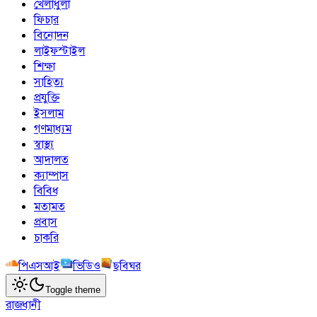
খেলাধুলা
ফিচার
বিনোদন
লাইফস্টাইল
শিক্ষা
সাহিত্য
প্রযুক্তি
ইসলাম
গণমাধ্যম
স্বাস্থ্য
আদালত
ক্যাম্পাস
বিবিধ
মতামত
প্রবাস
চাকরি
পিএসআই
ভিডিও
ছবিঘর
Toggle theme
রাজধানী