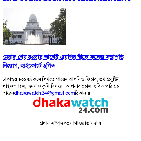
মেয়াদ শেষ হওয়ার আগেই এমপির স্ত্রীকে কলেজ সভাপতি
নিয়োগ, হাইকোর্টে স্থগিত
ঢাকাওয়াচ২৪ডটকমে লিখতে পারেন আপনিও ফিচার, তথ্যপ্রযুক্তি,
লাইফস্টাইল, ভ্রমণ ও কৃষি বিষয়ে। আপনার তোলা ছবিও পাঠাতে
পারেন
dhakawatch24@gmail.com
ঠিকানায়।
প্রধান সম্পাদকঃ সাখাওয়াত সজীব