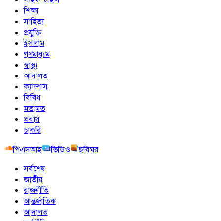
শিক্ষা
সাহিত্য
প্রযুক্তি
ইসলাম
গণমাধ্যম
স্বাস্থ্য
আদালত
ক্যাম্পাস
বিবিধ
মতামত
প্রবাস
চাকরি
পিএসআই
ভিডিও
ছবিঘর
সর্বশেষ
জাতীয়
রাজনীতি
আন্তর্জাতিক
আদালত