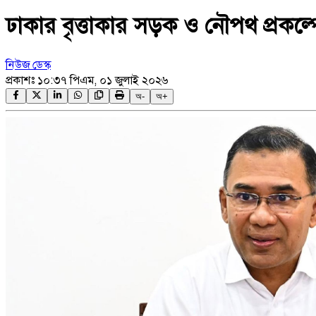
ঢাকার বৃত্তাকার সড়ক ও নৌপথ প্রকল্পের
নিউজ ডেস্ক
প্রকাশঃ
১০:৩৭ পিএম, ০১ জুলাই ২০২৬
অ-
অ+