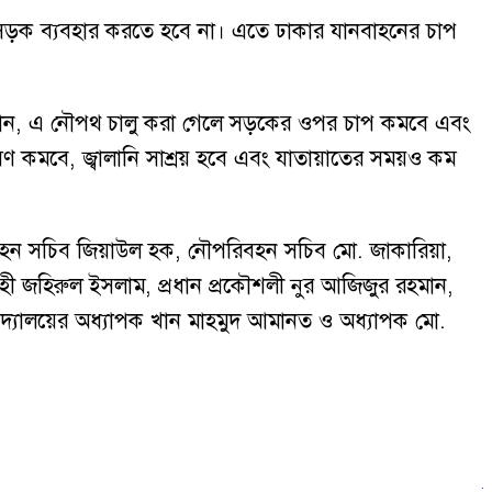
্রীয় সড়ক ব্যবহার করতে হবে না। এতে ঢাকার যানবাহনের চাপ
জানান, এ নৌপথ চালু করা গেলে সড়কের ওপর চাপ কমবে এবং
দূষণ কমবে, জ্বালানি সাশ্রয় হবে এবং যাতায়াতের সময়ও কম
িবহন সচিব জিয়াউল হক, নৌপরিবহন সচিব মো. জাকারিয়া,
াহী জহিরুল ইসলাম, প্রধান প্রকৌশলী নুর আজিজুর রহমান,
শ্ববিদ্যালয়ের অধ্যাপক খান মাহমুদ আমানত ও অধ্যাপক মো.