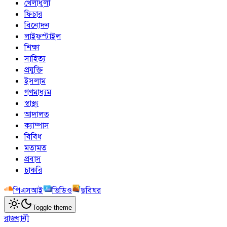
খেলাধুলা
ফিচার
বিনোদন
লাইফস্টাইল
শিক্ষা
সাহিত্য
প্রযুক্তি
ইসলাম
গণমাধ্যম
স্বাস্থ্য
আদালত
ক্যাম্পাস
বিবিধ
মতামত
প্রবাস
চাকরি
পিএসআই
ভিডিও
ছবিঘর
Toggle theme
রাজধানী