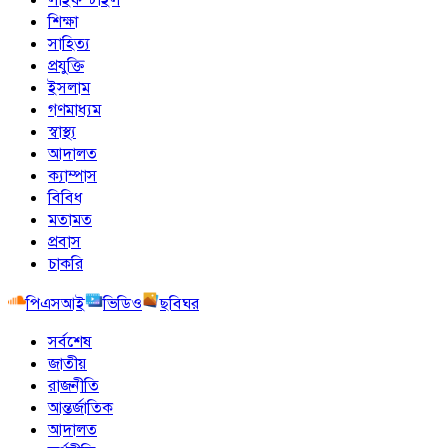
শিক্ষা
সাহিত্য
প্রযুক্তি
ইসলাম
গণমাধ্যম
স্বাস্থ্য
আদালত
ক্যাম্পাস
বিবিধ
মতামত
প্রবাস
চাকরি
পিএসআই
ভিডিও
ছবিঘর
সর্বশেষ
জাতীয়
রাজনীতি
আন্তর্জাতিক
আদালত