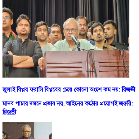
জুলাই বিপ্লব ফরাসি বিপ্লবের চেয়ে কোনো অংশে কম নয়: রিজভী
মানব পাচার দমনে প্রভাব নয়, আইনের কঠোর প্রয়োগই জরুরি:
রিজভী