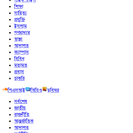
শিক্ষা
সাহিত্য
প্রযুক্তি
ইসলাম
গণমাধ্যম
স্বাস্থ্য
আদালত
ক্যাম্পাস
বিবিধ
মতামত
প্রবাস
চাকরি
পিএসআই
ভিডিও
ছবিঘর
সর্বশেষ
জাতীয়
রাজনীতি
আন্তর্জাতিক
আদালত