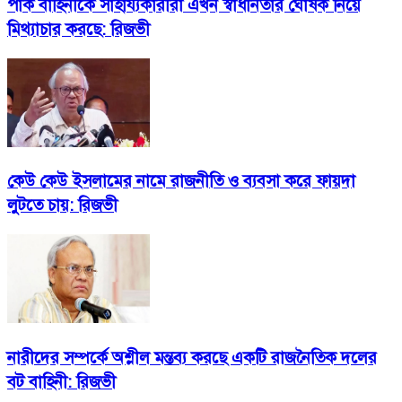
পাক বাহিনীকে সাহায্যকারীরা এখন স্বাধীনতার ঘোষক নিয়ে
মিথ্যাচার করছে: রিজভী
কেউ কেউ ইসলামের নামে রাজনীতি ও ব্যবসা করে ফায়দা
লুটতে চায়: রিজভী
নারীদের সম্পর্কে অশ্লীল মন্তব্য করছে একটি রাজনৈতিক দলের
বট বাহিনী: রিজভী