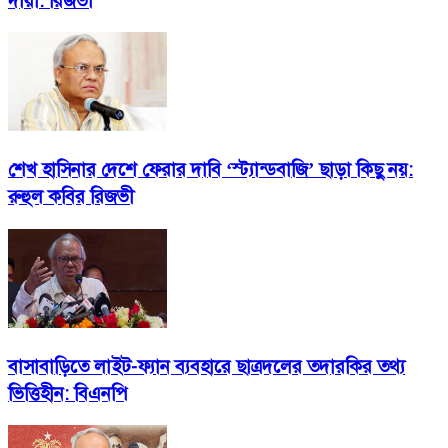
দায়ী: রিজভী
শেখ হাসিনার দেশে ফেরার দাবি ‘স্ট্যান্ডবাজি’ ছাড়া কিছু নয়:
রুহুল কবির রিজভী
বাসাবাড়িতে লাইট-ফ্যান ব্যবহারে ছাত্রদলের তদারকির তথ্য
ভিত্তিহীন: বিএনপি