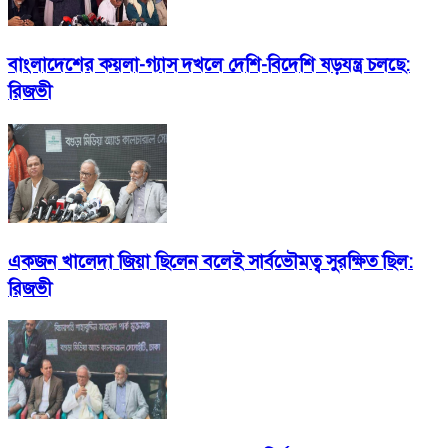
বাংলাদেশের কয়লা-গ্যাস দখলে দেশি-বিদেশি ষড়যন্ত্র চলছে:
রিজভী
একজন খালেদা জিয়া ছিলেন বলেই সার্বভৌমত্ব সুরক্ষিত ছিল:
রিজভী