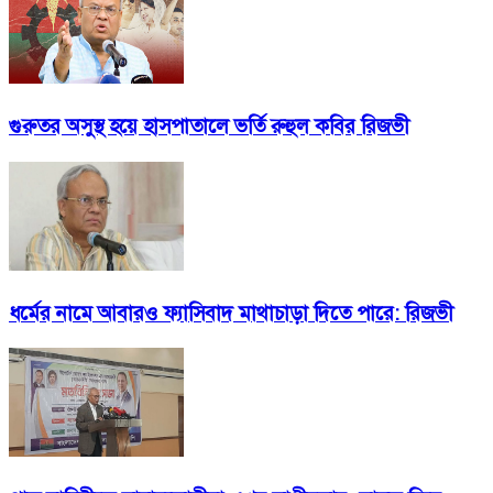
গুরুতর অসুস্থ হয়ে হাসপাতালে ভর্তি রুহুল কবির রিজভী
ধর্মের নামে আবারও ফ্যাসিবাদ মাথাচাড়া দিতে পারে: রিজভী