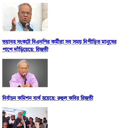
ভয়াবহ সংকটে বিএনপির কর্মীরা সব সময় নিপীড়িত মানুষের
পাশে দাঁড়িয়েছে: রিজভী
নির্বাচন কমিশন ব্যর্থ হয়েছে: রুহুল কবির রিজভী