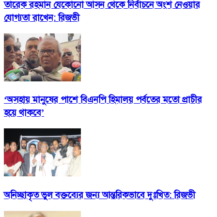
তারেক রহমান যেকোনো আসন থেকে নির্বাচনে অংশ নেওয়ার
যোগ্যতা রাখেন: রিজভী
‘অসহায় মানুষের পাশে বিএনপি হিমালয় পর্বতের মতো প্রাচীর
হয়ে থাকবে’
অনিচ্ছাকৃত ভুল বক্তব্যের জন্য আন্তরিকভাবে দুঃখিত: রিজভী