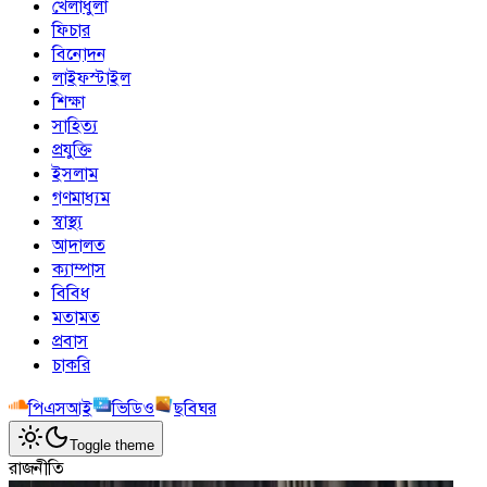
খেলাধুলা
ফিচার
বিনোদন
লাইফস্টাইল
শিক্ষা
সাহিত্য
প্রযুক্তি
ইসলাম
গণমাধ্যম
স্বাস্থ্য
আদালত
ক্যাম্পাস
বিবিধ
মতামত
প্রবাস
চাকরি
পিএসআই
ভিডিও
ছবিঘর
Toggle theme
রাজনীতি