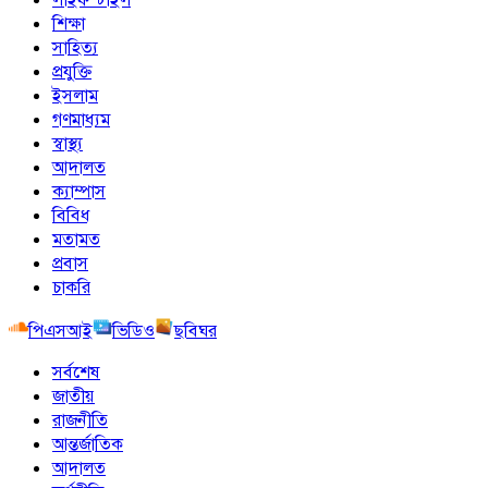
শিক্ষা
সাহিত্য
প্রযুক্তি
ইসলাম
গণমাধ্যম
স্বাস্থ্য
আদালত
ক্যাম্পাস
বিবিধ
মতামত
প্রবাস
চাকরি
পিএসআই
ভিডিও
ছবিঘর
সর্বশেষ
জাতীয়
রাজনীতি
আন্তর্জাতিক
আদালত