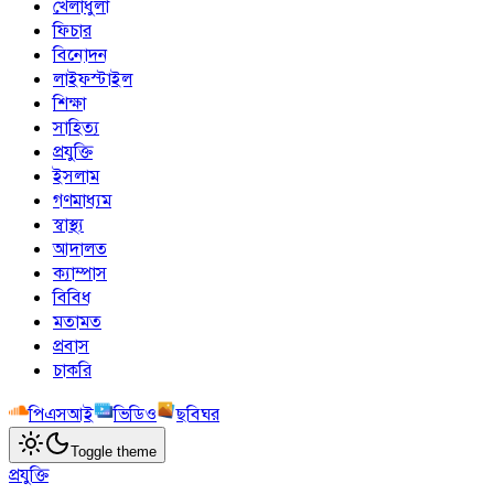
খেলাধুলা
ফিচার
বিনোদন
লাইফস্টাইল
শিক্ষা
সাহিত্য
প্রযুক্তি
ইসলাম
গণমাধ্যম
স্বাস্থ্য
আদালত
ক্যাম্পাস
বিবিধ
মতামত
প্রবাস
চাকরি
পিএসআই
ভিডিও
ছবিঘর
Toggle theme
প্রযুক্তি