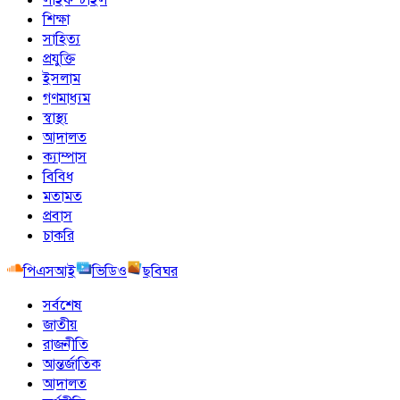
শিক্ষা
সাহিত্য
প্রযুক্তি
ইসলাম
গণমাধ্যম
স্বাস্থ্য
আদালত
ক্যাম্পাস
বিবিধ
মতামত
প্রবাস
চাকরি
পিএসআই
ভিডিও
ছবিঘর
সর্বশেষ
জাতীয়
রাজনীতি
আন্তর্জাতিক
আদালত