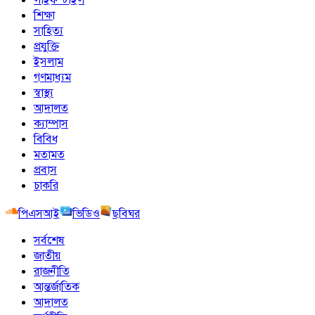
শিক্ষা
সাহিত্য
প্রযুক্তি
ইসলাম
গণমাধ্যম
স্বাস্থ্য
আদালত
ক্যাম্পাস
বিবিধ
মতামত
প্রবাস
চাকরি
পিএসআই
ভিডিও
ছবিঘর
সর্বশেষ
জাতীয়
রাজনীতি
আন্তর্জাতিক
আদালত