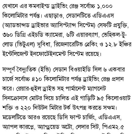
যেখানে এর কমবাইন্ড ড্রাইভিং রেঞ্জ সর্বোচ্চ ১,০০০
কিলোমিটার পর্যন্ত। এছাড়াও, সেডানটিতে এডিএএস
(অ্যাডভান্সড ড্রাইভার অ্যাসিস্ট্যান্স সিস্টেম) সেফটি প্রযুক্তি,
৩৬০ ডিগ্রি এইচডি ক্যামেরা, ৬টি এয়ারব্যাগ, ভেহিকল-টু-
লোড (ভিটুএল) সুবিধা, রিজেনারেটিভ ব্রেকিং ও ১২.৮ ইঞ্চির
ইন্টেলিজেন্ট ইনফোটেইনমেন্ট সিস্টেম রয়েছে।
সম্পূর্ণ বৈদ্যুতিক (ইভি) সেডান বিওয়াইডি সিল ৬ একবার
চার্জে সর্বোচ্চ ৪১০ কিলোমিটার পর্যন্ত ড্রাইভিং রেঞ্জ প্রদান
করে। রেয়ার-হুইল ড্রাইভ সহ পার্মানেন্ট ম্যাগনেট
সিনক্রোনাস মোটর দিয়ে চালিত এই গাড়িটি ৯৫ কিলোওয়াট
শক্তি ও ২২০ নিউটন মিটার টর্ক উৎপন্ন করতে সক্ষম।
মডেলটিতে আরও রয়েছে ডিসি ফাস্ট চার্জিং, এডিএএস,
অ্যাপল কারপ্লে, অ্যান্ড্রয়েড অটো, লেদার সিট, পিএম২.৫