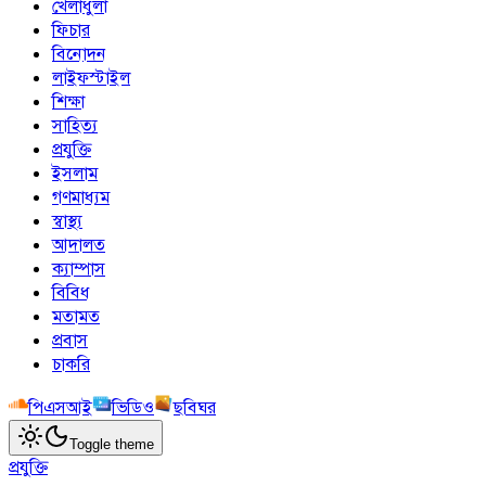
খেলাধুলা
ফিচার
বিনোদন
লাইফস্টাইল
শিক্ষা
সাহিত্য
প্রযুক্তি
ইসলাম
গণমাধ্যম
স্বাস্থ্য
আদালত
ক্যাম্পাস
বিবিধ
মতামত
প্রবাস
চাকরি
পিএসআই
ভিডিও
ছবিঘর
Toggle theme
প্রযুক্তি