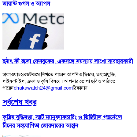
জায়ান্ট গুগল ও অ্যাপল
হঠাৎ কী হলো ফেসবুকের, একসঙ্গে সমস্যায় লাখো ব্যবহারকারী
ঢাকাওয়াচ২৪ডটকমে লিখতে পারেন আপনিও ফিচার, তথ্যপ্রযুক্তি,
লাইফস্টাইল, ভ্রমণ ও কৃষি বিষয়ে। আপনার তোলা ছবিও পাঠাতে
পারেন
dhakawatch24@gmail.com
ঠিকানায়।
সর্বশেষ খবর
কৃত্রিম বুদ্ধিমত্তা, স্মার্ট ম্যানুফ্যাকচারিং ও ডিজিটাল গভর্নেন্সে
চীনের সহযোগিতা জোরদারের আহ্বান