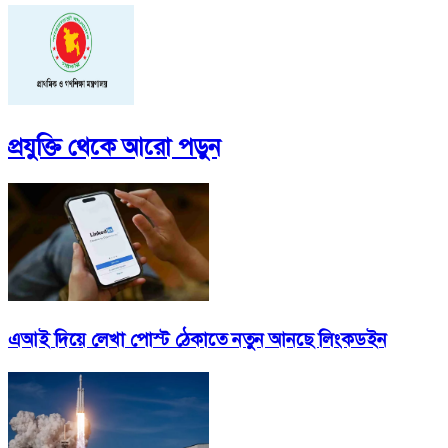
প্রযুক্তি
থেকে আরো পড়ুন
এআই দিয়ে লেখা পোস্ট ঠেকাতে নতুন আনছে লিংকডইন