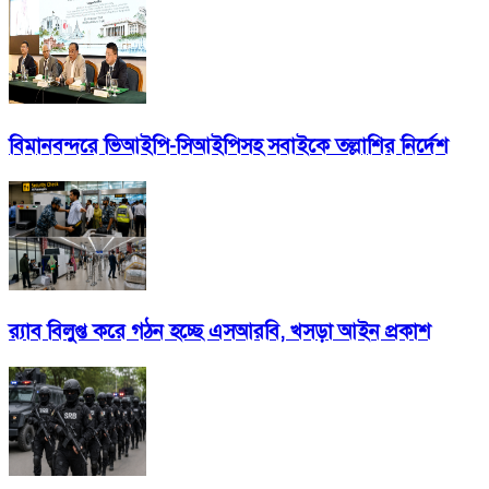
বিমানবন্দরে ভিআইপি-সিআইপিসহ সবাইকে তল্লাশির নির্দেশ
র‍্যাব বিলুপ্ত করে গঠন হচ্ছে এসআরবি, খসড়া আইন প্রকাশ