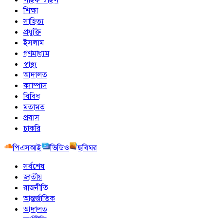
শিক্ষা
সাহিত্য
প্রযুক্তি
ইসলাম
গণমাধ্যম
স্বাস্থ্য
আদালত
ক্যাম্পাস
বিবিধ
মতামত
প্রবাস
চাকরি
পিএসআই
ভিডিও
ছবিঘর
সর্বশেষ
জাতীয়
রাজনীতি
আন্তর্জাতিক
আদালত