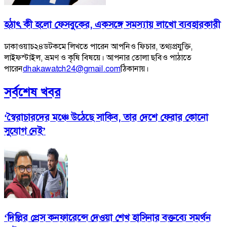
হঠাৎ কী হলো ফেসবুকের, একসঙ্গে সমস্যায় লাখো ব্যবহারকারী
ঢাকাওয়াচ২৪ডটকমে লিখতে পারেন আপনিও ফিচার, তথ্যপ্রযুক্তি,
লাইফস্টাইল, ভ্রমণ ও কৃষি বিষয়ে। আপনার তোলা ছবিও পাঠাতে
পারেন
dhakawatch24@gmail.com
ঠিকানায়।
সর্বশেষ খবর
‘স্বৈরাচারদের মঞ্চে উঠেছে সাকিব, তার দেশে ফেরার কোনো
সুযোগ নেই’
‘দিল্লির প্রেস কনফারেন্সে দেওয়া শেখ হাসিনার বক্তব্যে সমর্থন