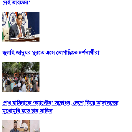
নেই ভারতের’
জুলাই জাদুঘর ঘুরতে এসে ভোগান্তিতে দর্শনার্থীরা
শেখ হাসিনাকে ‘ক্যাপ্টেন’ সম্বোধন, দেশে ফিরে আদালতের
মুখোমুখি হতে চান সাকিব