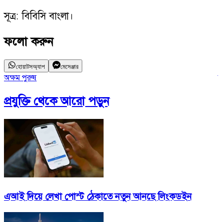
সূত্র: বিবিসি বাংলা।
ফলো করুন
হোয়াটসঅ্যাপ
মেসেঞ্জার
অক্ষম পুরুষ
স
প্রযুক্তি
থেকে আরো পড়ুন
এআই দিয়ে লেখা পোস্ট ঠেকাতে নতুন আনছে লিংকডইন