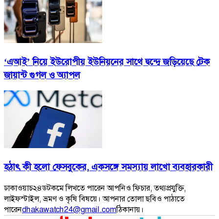
‘এআই’ নিয়ে ইউরোপীয় ইউনিয়নের সাথে দ্বন্দ্বে জড়িয়েছে টেক
জায়ান্ট গুগল ও অ্যাপল
হঠাৎ কী হলো ফেসবুকের, একসঙ্গে সমস্যায় লাখো ব্যবহারকারী
ঢাকাওয়াচ২৪ডটকমে লিখতে পারেন আপনিও ফিচার, তথ্যপ্রযুক্তি,
লাইফস্টাইল, ভ্রমণ ও কৃষি বিষয়ে। আপনার তোলা ছবিও পাঠাতে
পারেন
dhakawatch24@gmail.com
ঠিকানায়।