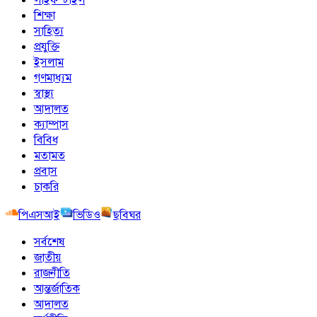
শিক্ষা
সাহিত্য
প্রযুক্তি
ইসলাম
গণমাধ্যম
স্বাস্থ্য
আদালত
ক্যাম্পাস
বিবিধ
মতামত
প্রবাস
চাকরি
পিএসআই
ভিডিও
ছবিঘর
সর্বশেষ
জাতীয়
রাজনীতি
আন্তর্জাতিক
আদালত