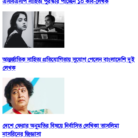
এসবিএসপি সাহিত্য পুরস্কার পাচ্ছেন ১০ কবি-লেখক
আন্তর্জাতিক সাহিত্য প্রতিযোগিতায় সুযোগ পেলেন বাংলাদেশি দুই
লেখক
দেশে ফেরার অনুমতির বিষয়ে নির্বাসিত লেখিকা তাসলিমা
নাসরিনের জিজ্ঞাসা