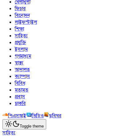
খেলাধুলা
ফিচার
বিনোদন
লাইফস্টাইল
শিক্ষা
সাহিত্য
প্রযুক্তি
ইসলাম
গণমাধ্যম
স্বাস্থ্য
আদালত
ক্যাম্পাস
বিবিধ
মতামত
প্রবাস
চাকরি
পিএসআই
ভিডিও
ছবিঘর
Toggle theme
সাহিত্য