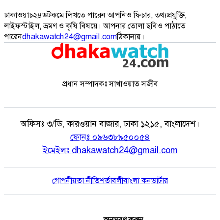
ঢাকাওয়াচ২৪ডটকমে লিখতে পারেন আপনিও ফিচার, তথ্যপ্রযুক্তি,
লাইফস্টাইল, ভ্রমণ ও কৃষি বিষয়ে। আপনার তোলা ছবিও পাঠাতে
পারেন
dhakawatch24@gmail.com
ঠিকানায়।
প্রধান সম্পাদকঃ সাখাওয়াত সজীব
অফিসঃ
৩/ডি, কারওয়ান বাজার, ঢাকা ১২১৫, বাংলাদেশ।
ফোনঃ
০৯৬৩৮৯৫০০৫৪
ইমেইলঃ
dhakawatch24@gmail.com
গোপনীয়তা নীতি
শর্তাবলী
বাংলা কনভার্টার
অনুসরণ করুন