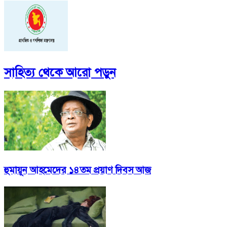
সাহিত্য
থেকে আরো পড়ুন
হুমায়ূন আহমেদের ১৪তম প্রয়াণ দিবস আজ