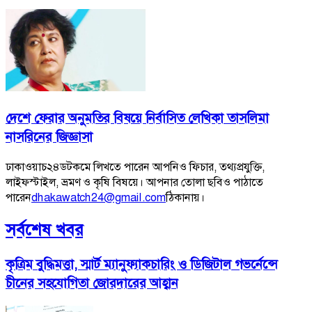
দেশে ফেরার অনুমতির বিষয়ে নির্বাসিত লেখিকা তাসলিমা
নাসরিনের জিজ্ঞাসা
ঢাকাওয়াচ২৪ডটকমে লিখতে পারেন আপনিও ফিচার, তথ্যপ্রযুক্তি,
লাইফস্টাইল, ভ্রমণ ও কৃষি বিষয়ে। আপনার তোলা ছবিও পাঠাতে
পারেন
dhakawatch24@gmail.com
ঠিকানায়।
সর্বশেষ খবর
কৃত্রিম বুদ্ধিমত্তা, স্মার্ট ম্যানুফ্যাকচারিং ও ডিজিটাল গভর্নেন্সে
চীনের সহযোগিতা জোরদারের আহ্বান