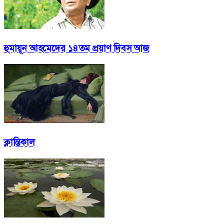
হুমায়ূন আহমেদের ১৪তম প্রয়াণ দিবস আজ
ক্লান্তিকাল