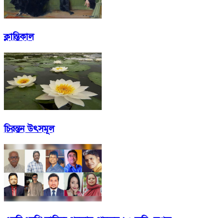
ক্লান্তিকাল
চিরন্তন উৎসমূল