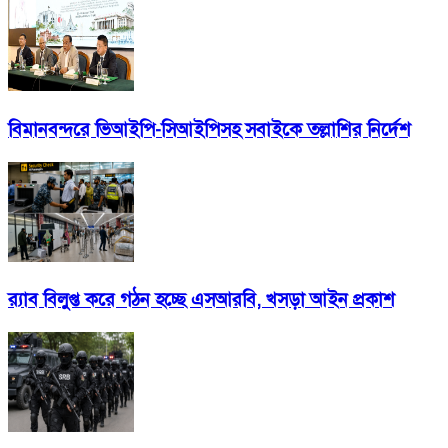
বিমানবন্দরে ভিআইপি-সিআইপিসহ সবাইকে তল্লাশির নির্দেশ
র‍্যাব বিলুপ্ত করে গঠন হচ্ছে এসআরবি, খসড়া আইন প্রকাশ