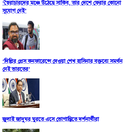
‘স্বৈরাচারদের মঞ্চে উঠেছে সাকিব, তার দেশে ফেরার কোনো
সুযোগ নেই’
‘দিল্লির প্রেস কনফারেন্সে দেওয়া শেখ হাসিনার বক্তব্যে সমর্থন
নেই ভারতের’
জুলাই জাদুঘর ঘুরতে এসে ভোগান্তিতে দর্শনার্থীরা