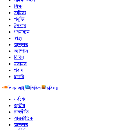
শিক্ষা
সাহিত্য
প্রযুক্তি
ইসলাম
গণমাধ্যম
স্বাস্থ্য
আদালত
ক্যাম্পাস
বিবিধ
মতামত
প্রবাস
চাকরি
পিএসআই
ভিডিও
ছবিঘর
সর্বশেষ
জাতীয়
রাজনীতি
আন্তর্জাতিক
আদালত