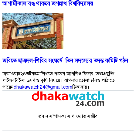
আগামীকাল বন্ধ থাকবে জগন্নাথ বিশ্ববিদ্যালয়
জবিতে ছাত্রদল-শিবির সংঘর্ষে তিন সদস্যের তদন্ত কমিটি গঠন
ঢাকাওয়াচ২৪ডটকমে লিখতে পারেন আপনিও ফিচার, তথ্যপ্রযুক্তি,
লাইফস্টাইল, ভ্রমণ ও কৃষি বিষয়ে। আপনার তোলা ছবিও পাঠাতে
পারেন
dhakawatch24@gmail.com
ঠিকানায়।
প্রধান সম্পাদকঃ সাখাওয়াত সজীব