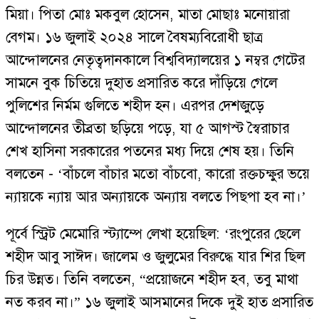
মিয়া। পিতা মোঃ মকবুল হোসেন, মাতা মোছাঃ মনোয়ারা
বেগম। ১৬ জুলাই ২০২৪ সালে বৈষম্যবিরোধী ছাত্র
আন্দোলনের নেতৃত্বদানকালে বিশ্ববিদ্যালয়ের ১ নম্বর গেটের
সামনে বুক চিতিয়ে দুহাত প্রসারিত করে দাঁড়িয়ে গেলে
পুলিশের নির্মম গুলিতে শহীদ হন। এরপর দেশজুড়ে
আন্দোলনের তীব্রতা ছড়িয়ে পড়ে, যা ৫ আগস্ট স্বৈরাচার
শেখ হাসিনা সরকারের পতনের মধ্য দিয়ে শেষ হয়। তিনি
বলতেন - ‘বাঁচলে বাঁচার মতো বাঁচবো, কারো রক্তচক্ষুর ভয়ে
ন্যায়কে ন্যায় আর অন্যায়কে অন্যায় বলতে পিছপা হব না।’
পূর্বে স্ট্রিট মেমোরি স্ট্যাম্পে লেখা হয়েছিল: ‘রংপুরের ছেলে
শহীদ আবু সাঈদ। জালেম ও জুলুমের বিরুদ্ধে যার শির ছিল
চির উন্নত। তিনি বলতেন, “প্রয়োজনে শহীদ হব, তবু মাথা
নত করব না।” ১৬ জুলাই আসমানের দিকে দুই হাত প্রসারিত