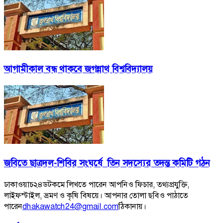
আগামীকাল বন্ধ থাকবে জগন্নাথ বিশ্ববিদ্যালয়
জবিতে ছাত্রদল-শিবির সংঘর্ষে তিন সদস্যের তদন্ত কমিটি গঠন
ঢাকাওয়াচ২৪ডটকমে লিখতে পারেন আপনিও ফিচার, তথ্যপ্রযুক্তি,
লাইফস্টাইল, ভ্রমণ ও কৃষি বিষয়ে। আপনার তোলা ছবিও পাঠাতে
পারেন
dhakawatch24@gmail.com
ঠিকানায়।