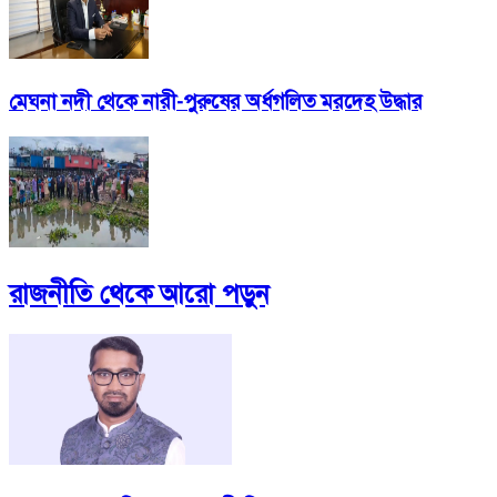
মেঘনা নদী থেকে নারী-পুরুষের অর্ধগলিত মরদেহ উদ্ধার
রাজনীতি
থেকে আরো পড়ুন