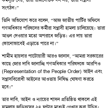
কর্মসূচি দেয়, তারা রাজনৈতিক দল নয়, তারা সন্ত্রাসী
সংগঠন।”
তিনি অভিযোগ করে বলেন, “আজ জাতীয় পার্টির অফিসে
গণঅধিকার পরিষদের কর্মীরা সন্ত্রাসী হামলা চালিয়েছে। তারা
আগুন দেওয়ার মতো অপরাধে জড়িত। এর দায় তারা
কোনোভাবেই এড়াতে পারে না।”
শামীম হায়দার পাটোয়ারী আরও জানান, “আমরা সরকারের
কাছে জোর দাবি জানাচ্ছি গণঅধিকার পরিষদকে আরপিও
(Representation of the People Order) আইন এবং
সন্ত্রাসবিরোধী আইনের আওতায় নিষিদ্ধ ঘোষণা করতে
হবে।”
তার দাবি, আইন ও ন্যায়ের শাসন প্রতিষ্ঠিত থাকলে এই
হামলায় জড়িতদের ২৪ ঘণ্টার মধ্যেই গ্রেপ্তার করা উচিত।