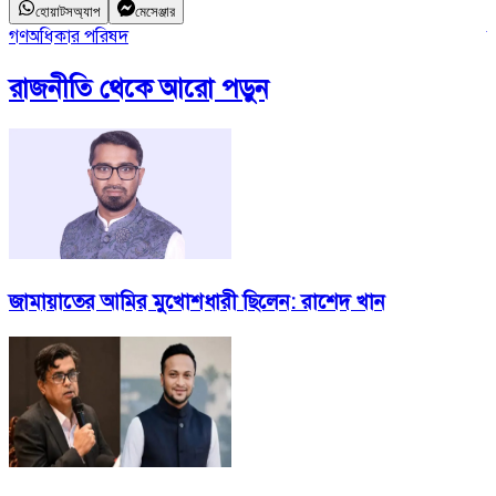
হোয়াটসঅ্যাপ
মেসেঞ্জার
গণঅধিকার পরিষদ
জ
রাজনীতি
থেকে আরো পড়ুন
জামায়াতের আমির মুখোশধারী ছিলেন: রাশেদ খান