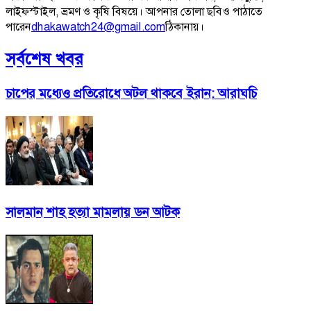
লাইফস্টাইল, ভ্রমণ ও কৃষি বিষয়ে। আপনার তোলা ছবিও পাঠাতে
পারেন
dhakawatch24@gmail.com
ঠিকানায়।
সর্বশেষ খবর
চাপের মধ্যেও প্রতিরোধে অটল থাকবে ইরান: আরাঘচি
সালমান শাহ হত্যা মামলায় ডন আটক