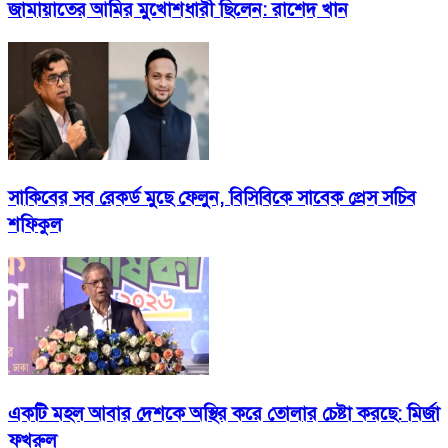
জামায়াতের আমির মুখোশধারী ছিলেন: রাশেদ খান
সাকিবের সব রেকর্ড মুছে ফেলুন, বিসিবিকে সাবেক প্রেস সচিব
শফিকুল
একটি মহল আবার দেশকে অস্থির করে তোলার চেষ্টা করছে: মির্জা
ফখরুল