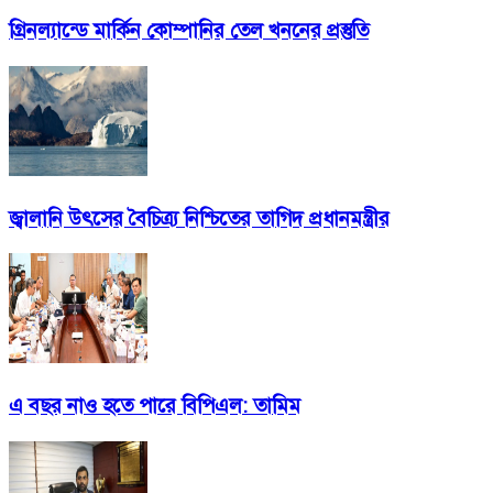
গ্রিনল্যান্ডে মার্কিন কোম্পানির তেল খননের প্রস্তুতি
জ্বালানি উৎসের বৈচিত্র্য নিশ্চিতের তাগিদ প্রধানমন্ত্রীর
এ বছর নাও হতে পারে বিপিএল: তামিম