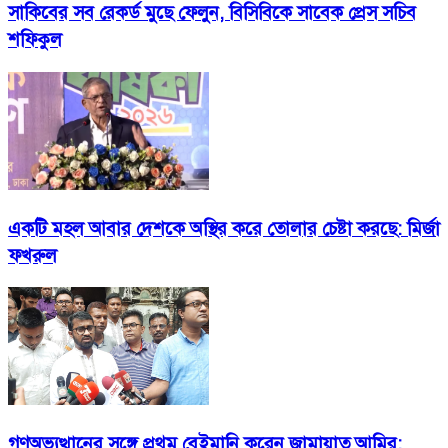
সাকিবের সব রেকর্ড মুছে ফেলুন, বিসিবিকে সাবেক প্রেস সচিব
শফিকুল
একটি মহল আবার দেশকে অস্থির করে তোলার চেষ্টা করছে: মির্জা
ফখরুল
গণঅভ্যুত্থানের সঙ্গে প্রথম বেইমানি করেন জামায়াত আমির: