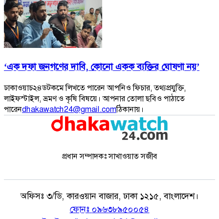
‘এক দফা জনগণের দাবি, কোনো একক ব্যক্তির ঘোষণা নয়’
ঢাকাওয়াচ২৪ডটকমে লিখতে পারেন আপনিও ফিচার, তথ্যপ্রযুক্তি,
লাইফস্টাইল, ভ্রমণ ও কৃষি বিষয়ে। আপনার তোলা ছবিও পাঠাতে
পারেন
dhakawatch24@gmail.com
ঠিকানায়।
প্রধান সম্পাদকঃ সাখাওয়াত সজীব
অফিসঃ
৩/ডি, কারওয়ান বাজার, ঢাকা ১২১৫, বাংলাদেশ।
ফোনঃ
০৯৬৩৮৯৫০০৫৪