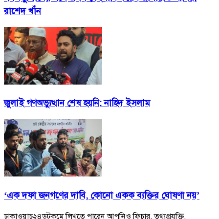
রাশেদ খাঁন
জুলাই গণঅভ্যুত্থান শেষ হয়নি: নাহিদ ইসলাম
‘এক দফা জনগণের দাবি, কোনো একক ব্যক্তির ঘোষণা নয়’
ঢাকাওয়াচ২৪ডটকমে লিখতে পারেন আপনিও ফিচার, তথ্যপ্রযুক্তি,