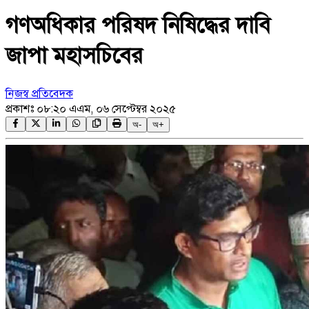
গণঅধিকার পরিষদ নিষিদ্ধের দাবি
জাপা মহাসচিবের
নিজস্ব প্রতিবেদক
প্রকাশঃ
০৮:২০ এএম, ০৬ সেপ্টেম্বর ২০২৫
অ-
অ+