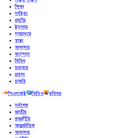
শিক্ষা
সাহিত্য
প্রযুক্তি
ইসলাম
গণমাধ্যম
স্বাস্থ্য
আদালত
ক্যাম্পাস
বিবিধ
মতামত
প্রবাস
চাকরি
পিএসআই
ভিডিও
ছবিঘর
সর্বশেষ
জাতীয়
রাজনীতি
আন্তর্জাতিক
আদালত