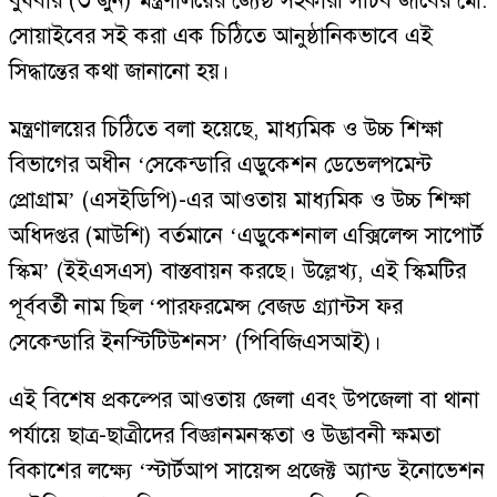
বুধবার (৩ জুন) মন্ত্রণালয়ের জ্যেষ্ঠ সহকারী সচিব জাবের মো.
সোয়াইবের সই করা এক চিঠিতে আনুষ্ঠানিকভাবে এই
সিদ্ধান্তের কথা জানানো হয়।
মন্ত্রণালয়ের চিঠিতে বলা হয়েছে, মাধ্যমিক ও উচ্চ শিক্ষা
বিভাগের অধীন ‘সেকেন্ডারি এডুকেশন ডেভেলপমেন্ট
প্রোগ্রাম’ (এসইডিপি)-এর আওতায় মাধ্যমিক ও উচ্চ শিক্ষা
অধিদপ্তর (মাউশি) বর্তমানে ‘এডুকেশনাল এক্সিলেন্স সাপোর্ট
স্কিম’ (ইইএসএস) বাস্তবায়ন করছে। উল্লেখ্য, এই স্কিমটির
পূর্ববর্তী নাম ছিল ‘পারফরমেন্স বেজড গ্র্যান্টস ফর
সেকেন্ডারি ইনস্টিটিউশনস’ (পিবিজিএসআই)।
এই বিশেষ প্রকল্পের আওতায় জেলা এবং উপজেলা বা থানা
পর্যায়ে ছাত্র-ছাত্রীদের বিজ্ঞানমনস্কতা ও উদ্ভাবনী ক্ষমতা
বিকাশের লক্ষ্যে ‘স্টার্টআপ সায়েন্স প্রজেক্ট অ্যান্ড ইনোভেশন