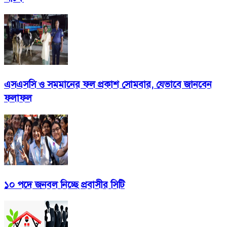
এসএসসি ও সমমানের ফল প্রকাশ সোমবার, যেভাবে জানবেন
ফলাফল
১০ পদে জনবল নিচ্ছে প্রবাসীর সিটি