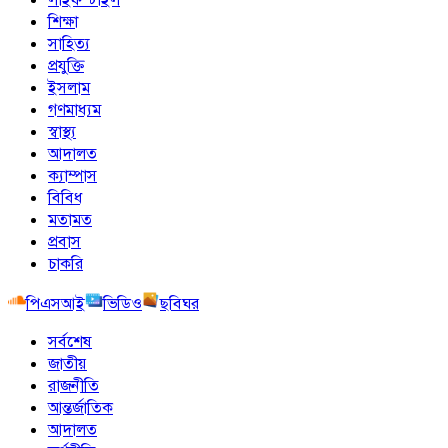
শিক্ষা
সাহিত্য
প্রযুক্তি
ইসলাম
গণমাধ্যম
স্বাস্থ্য
আদালত
ক্যাম্পাস
বিবিধ
মতামত
প্রবাস
চাকরি
পিএসআই
ভিডিও
ছবিঘর
সর্বশেষ
জাতীয়
রাজনীতি
আন্তর্জাতিক
আদালত