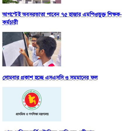
আগস্টেই অবসরভাতা পাবেন ৭৫ হাজার এমপিওভুক্ত শিক্ষক-
কর্মচারী
সোমবার প্রকাশ হচ্ছে এসএসসি ও সমমানের ফল