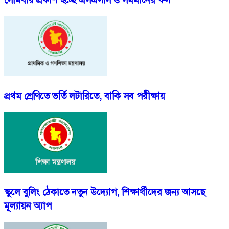
প্রথম শ্রেণিতে ভর্তি লটারিতে, বাকি সব পরীক্ষায়
স্কুলে বুলিং ঠেকাতে নতুন উদ্যোগ, শিক্ষার্থীদের জন্য আসছে
মূল্যায়ন অ্যাপ