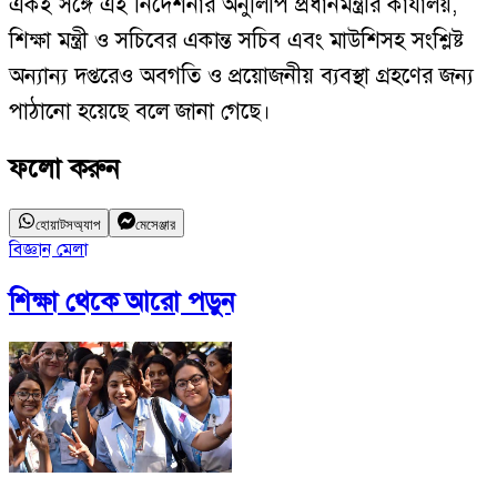
একই সঙ্গে এই নির্দেশনার অনুলিপি প্রধানমন্ত্রীর কার্যালয়,
শিক্ষা মন্ত্রী ও সচিবের একান্ত সচিব এবং মাউশিসহ সংশ্লিষ্ট
অন্যান্য দপ্তরেও অবগতি ও প্রয়োজনীয় ব্যবস্থা গ্রহণের জন্য
পাঠানো হয়েছে বলে জানা গেছে।
ফলো করুন
হোয়াটসঅ্যাপ
মেসেঞ্জার
বিজ্ঞান মেলা
প
শিক্ষা
থেকে আরো পড়ুন