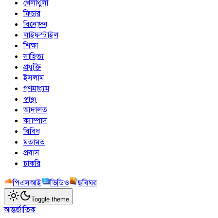
খেলাধুলা
ফিচার
বিনোদন
লাইফস্টাইল
শিক্ষা
সাহিত্য
প্রযুক্তি
ইসলাম
গণমাধ্যম
স্বাস্থ্য
আদালত
ক্যাম্পাস
বিবিধ
মতামত
প্রবাস
চাকরি
পিএসআই
ভিডিও
ছবিঘর
Toggle theme
আন্তর্জাতিক