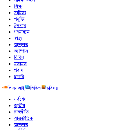
শিক্ষা
সাহিত্য
প্রযুক্তি
ইসলাম
গণমাধ্যম
স্বাস্থ্য
আদালত
ক্যাম্পাস
বিবিধ
মতামত
প্রবাস
চাকরি
পিএসআই
ভিডিও
ছবিঘর
সর্বশেষ
জাতীয়
রাজনীতি
আন্তর্জাতিক
আদালত