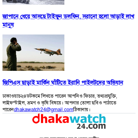
জাপানে ধেয়ে আসছে টাইফুন ডলফিন, সরানো হলো আড়াই লাখ
মানুষ
জিপিএস ছাড়াই মার্কিন ঘাঁটিতে ইরানি পাইলটদের অভিযান
ঢাকাওয়াচ২৪ডটকমে লিখতে পারেন আপনিও ফিচার, তথ্যপ্রযুক্তি,
লাইফস্টাইল, ভ্রমণ ও কৃষি বিষয়ে। আপনার তোলা ছবিও পাঠাতে
পারেন
dhakawatch24@gmail.com
ঠিকানায়।