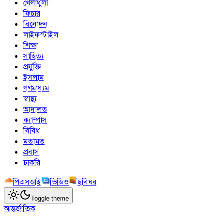
খেলাধুলা
ফিচার
বিনোদন
লাইফস্টাইল
শিক্ষা
সাহিত্য
প্রযুক্তি
ইসলাম
গণমাধ্যম
স্বাস্থ্য
আদালত
ক্যাম্পাস
বিবিধ
মতামত
প্রবাস
চাকরি
পিএসআই
ভিডিও
ছবিঘর
Toggle theme
আন্তর্জাতিক