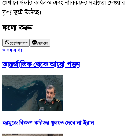
যেখানে উদ্ধার কার্যক্রম এবং নাবিকদের সহায়তা দেওয়ার
দৃশ্য ফুটে উঠেছে।
ফলো করুন
হোয়াটসঅ্যাপ
মেসেঞ্জার
আরব সাগর
আন্তর্জাতিক
থেকে আরো পড়ুন
হরমুজে বিকল্প করিডর খুলতে দেবে না ইরান