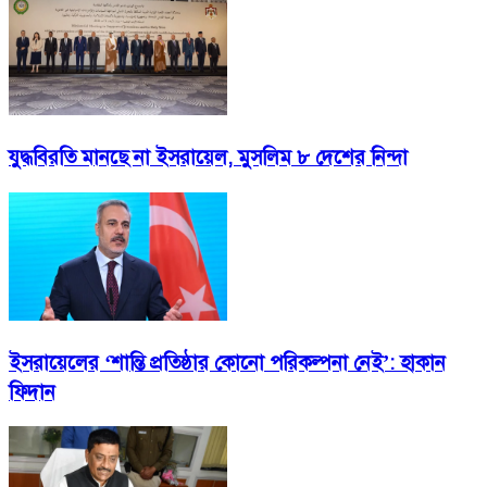
যুদ্ধবিরতি মানছে না ইসরায়েল, মুসলিম ৮ দেশের নিন্দা
ইসরায়েলের ‘শান্তি প্রতিষ্ঠার কোনো পরিকল্পনা নেই’: হাকান
ফিদান