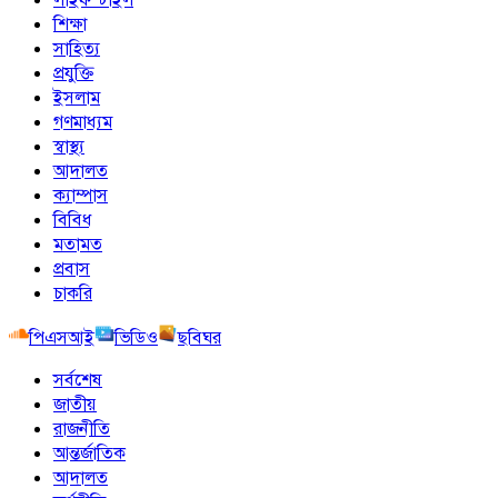
শিক্ষা
সাহিত্য
প্রযুক্তি
ইসলাম
গণমাধ্যম
স্বাস্থ্য
আদালত
ক্যাম্পাস
বিবিধ
মতামত
প্রবাস
চাকরি
পিএসআই
ভিডিও
ছবিঘর
সর্বশেষ
জাতীয়
রাজনীতি
আন্তর্জাতিক
আদালত