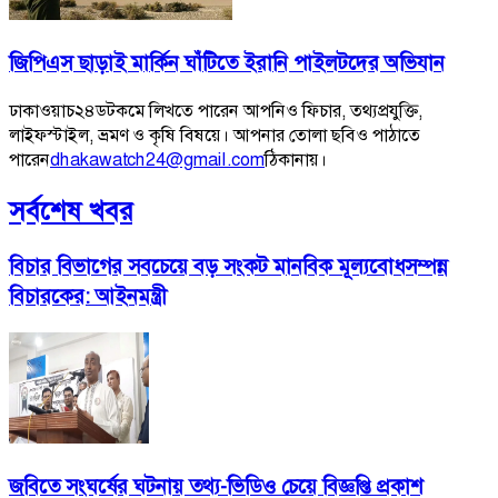
জিপিএস ছাড়াই মার্কিন ঘাঁটিতে ইরানি পাইলটদের অভিযান
ঢাকাওয়াচ২৪ডটকমে লিখতে পারেন আপনিও ফিচার, তথ্যপ্রযুক্তি,
লাইফস্টাইল, ভ্রমণ ও কৃষি বিষয়ে। আপনার তোলা ছবিও পাঠাতে
পারেন
dhakawatch24@gmail.com
ঠিকানায়।
সর্বশেষ খবর
বিচার বিভাগের সবচেয়ে বড় সংকট মানবিক মূল্যবোধসম্পন্ন
বিচারকের: আইনমন্ত্রী
জবিতে সংঘর্ষের ঘটনায় তথ্য-ভিডিও চেয়ে বিজ্ঞপ্তি প্রকাশ