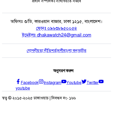
প্রধান সম্পাদকঃ সাখাওয়াত সজীব
অফিসঃ
৩/ডি, কারওয়ান বাজার, ঢাকা ১২১৫, বাংলাদেশ।
ফোনঃ
০৯৬৩৮৯৫০০৫৪
ইমেইলঃ
dhakawatch24@gmail.com
গোপনীয়তা নীতি
শর্তাবলী
বাংলা কনভার্টার
অনুসরণ করুন
Facebook
Instagram
Youtube
Twitter
youtube
স্বত্ব © ২০১৫-২০২৫ ঢাকাওয়াচ | নিবন্ধন নং- ১৬৬