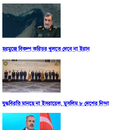
হরমুজে বিকল্প করিডর খুলতে দেবে না ইরান
যুদ্ধবিরতি মানছে না ইসরায়েল, মুসলিম ৮ দেশের নিন্দা