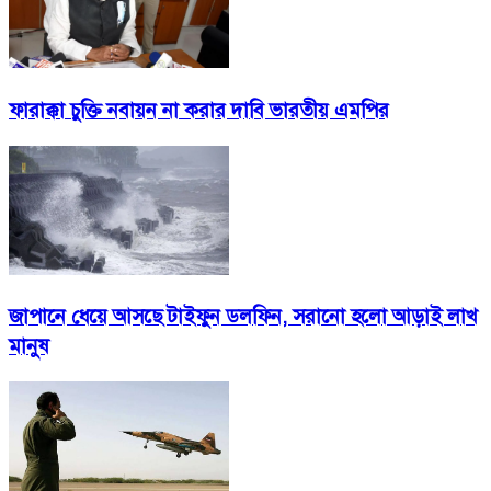
ফারাক্কা চুক্তি নবায়ন না করার দাবি ভারতীয় এমপির
জাপানে ধেয়ে আসছে টাইফুন ডলফিন, সরানো হলো আড়াই লাখ
মানুষ